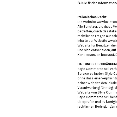
8.1
Sie finden Information
Italienisches Recht
Die Website www.luxlet.co
Alle Benutzer, die diese W
betreffen, durch das itali
rechtlichen Fragen ausschl
Inhalte der Website www.l
Website für Benutzer, die 
und sich entscheiden, auf 
Konsequenzen bewusst. Die
HAFTUNGSBESCHRÄNKUN
Style Commerce s.r.l. verö
Service zu bieten. Style C
ohne dass eine Verpflichtu
seiner Website den lokale
Verantwortung für möglic
Website von Style Commerc
Style Commerce s.r.l. beh
überprüfen und zu korrigi
rechtlichen Bedingungen r