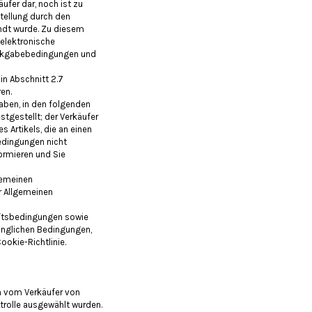
ufer dar, noch ist zu
tellung durch den
sandt wurde. Zu diesem
 elektronische
ückgabebedingungen und
in Abschnitt 2.7
en.
haben, in den folgenden
stgestellt; der Verkäufer
s Artikels, die an einen
edingungen nicht
formieren und Sie
gemeinen
r Allgemeinen
äftsbedingungen sowie
gänglichen Bedingungen,
ookie-Richtlinie.
n vom Verkäufer von
ntrolle ausgewählt wurden.