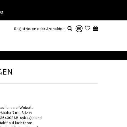
25.
Registrieren oder Anmelden
GEN
auf unserer Website
käufer“) mit Sitz in
 06736400968. Anfragen und
akt“ auf luxlet.com.