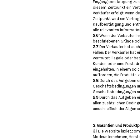
Eingangsbestätigung zusen
diesem Zeitpunkt ein Ver
Verkäufer erfolgt, wenn de
Zeitpunkt wird ein Vertra
Kaufbestätigung und ent
alle relevanten Informatio
2.6
Wenn der Verkäufer Ih
beschriebenen Gründe oder 
2.7
Der Verkäufer hat auch
Fällen: Der Verkäufer hat 
vermutet illegale oder bet
Kunden oder eine Postadr
eingehalten. In einem solc
auffordern, die Produkte z
2.8
Durch das Aufgeben e
Geschäftsbedingungen und
Geschäftsbedingungen nich
2.9
Durch das Aufgeben ei
allen zusätzlichen Beding
einschließlich der Allgem
3. Garantien und Produktp
3.1
Die Website luxlet.co
Modeunternehmen, Herstell