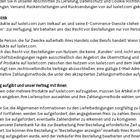
den Sie in unseren Abschnitten zu Lieferung, Datenschutz und Cookie-Richtlini
ungen, Versand, Rückerstattungen und Rücksendungen von auf luxlet.com gek
itik
rodukte auf luxlet.com zum Verkauf an, und seine E-Commerce-Dienste stehen 
en“, zur Verfügung. Wir behalten uns das Recht vor, Bestellungen nur von Pers
e Person, die für Zwecke außerhalb ihres Handels oder Berufs handelt. Wenn S
dukte auf luxlet.com.
ich das Recht vor, Bestellungen von Nutzern, die keine „Kunden“ sind, nicht a
chäftsbedingungen regeln ausschließlich das Angebot, die Übermittlung und
f Produkte auf luxlet.com zwischen den Nutzern von luxlet.com und dem Verk
igt sein, rechtsverbindliche Verträge abzuschließen, eine gültige E-Mail-Adre
ernative Zahlungsmethode, die unter den akzeptierten Zahlungsmethoden aufge
g aufgibt und unser Vertrag mit Ihnen
 ein oder mehrere Produkte auf luxlet.com aufzugeben, müssen Sie Artikel in I
 eingeben, Ihre Lieferoption auswählen und Ihre Zahlungsmethode wählen, um
r Sie, die Allgemeinen Informationen zu den Lieferbedingungen sorgfältig zu 
 fortfahren, werden Sie aufgefordert, den angegebenen Preis zu zahlen. Bevo
n Sie aufgefordert, eventuelle Zahlendreher zu erkennen und zu korrigieren.
n unserer Datenbank für die zur Bearbeitung Ihrer Bestellung erforderliche Zeit 
t. Sie können Ihre Bestellung in "Bestellungen anzeigen" innerhalb Ihres Kont
ng aufgegeben wurde, wird der Verkäufer Ihre Bestellung bearbeiten und Ihne