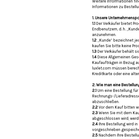
Weitere Informationen fin
Informationen zu Bestell
1. Unsere Unternehmenspol
1.1
Der Verkäufer bietet P
Endbenutzern, d. h. „Kund
anzunehmen.
1.2
„Kunde“ bezeichnet jed
kaufen Sie bitte keine Pro
1.3
Der Verkäufer behält s
1.4
Diese Allgemeinen Ges
Kaufaufträgen in Bezug au
luxlet.com müssen berecht
Kreditkarte oder eine alt
2. Wie man eine Bestellun
2.1
Um eine Bestellung für
Rechnungs-/Lieferadresse
abzuschließen.
2.2
Vor dem Kauf bitten wi
2.3
Wenn Sie mit dem Kauf
abgeschlossen wird, werde
2.4
Ihre Bestellung wird i
vorgeschrieben gespeicher
2.5
Nachdem Ihre Bestellu