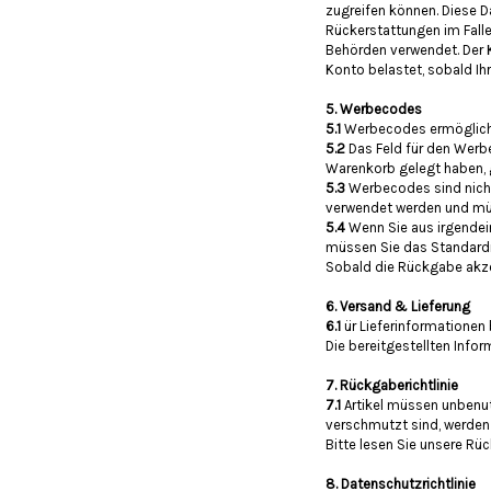
zugreifen können. Diese 
Rückerstattungen im Falle
Behörden verwendet. Der 
Konto belastet, sobald Ihr
5. Werbecodes
5.1
Werbecodes ermöglichen
5.2
Das Feld für den Werbe
Warenkorb gelegt haben, 
5.3
Werbecodes sind nich
verwendet werden und müs
5.4
Wenn Sie aus irgende
müssen Sie das Standardrü
Sobald die Rückgabe akze
6. Versand & Lieferung
6.1
ür Lieferinformationen 
Die bereitgestellten Info
7. Rückgaberichtlinie
7.1
Artikel müssen unbenu
verschmutzt sind, werden
Bitte lesen Sie unsere Rüc
8. Datenschutzrichtlinie