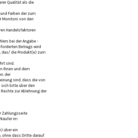
er Qualität als die
r und Farben der zum
r Monitors von den
ren Handelsfaktoren
hlers bei der Angabe -
forderten Betrags wird
, das/ die Produkt(e) zum
rt sind.
hen Ihnen und dem
n, der
Meinung sind, dass die von
sich bitte über den
n Rechte zur Ablehnung der
r Zahlungsseite
rkäufer im
) über ein
, ohne dass Dritte darauf