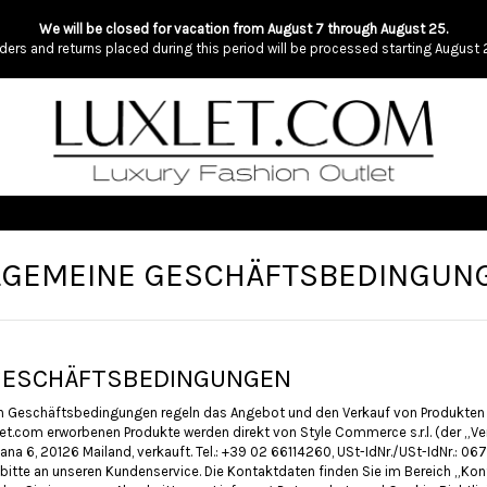
We will be closed for vacation from August 7 through August 25.
ders and returns placed during this period will be processed starting August 
LGEMEINE GESCHÄFTSBEDINGUN
GESCHÄFTSBEDINGUNGEN
n Geschäftsbedingungen regeln das Angebot und den Verkauf von Produkten 
xlet.com erworbenen Produkte werden direkt von Style Commerce s.r.l. (der „Ver
ulziana 6, 20126 Mailand, verkauft. Tel.: +39 02 66114260, USt-IdNr./USt-IdNr.:
 bitte an unseren Kundenservice. Die Kontaktdaten finden Sie im Bereich „Kont