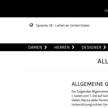
Or
Sprache: DE - Liefern an: United States
DAMEN
HERREN
DESIGNER
AL
ALLGEMEINE 
Die folgenden Allgemeine
(„luxlet.com“). Die auf lu
Italien, Piazza della Triv
Unterstützung richten Sie