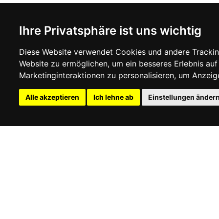
NEWSLETTER
INFOR
Ihre Privatsphäre ist uns wichtig
Abonnieren Sie, um auf dem Laufenden zu
ÜBER UN
bleiben
KONTAKT
Diese Website verwendet Cookies und andere Trackin
ALLGEME
Website zu ermöglichen
,
um ein besseres Erlebnis auf
LIEFERI
SUBSCRIBE
WIDERRU
Marketinginteraktionen zu personalisieren
,
um Anzeigen
DATENS
COOKIE-R
Alle akzeptieren
Ich lehne ab
Einstellungen änder
© 2026
www.luxlet.