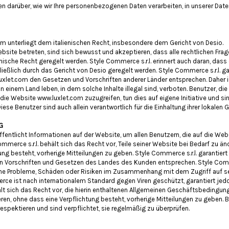
en darüber, wie wir Ihre personenbezogenen Daten verarbeiten, in unserer Daten
m unterliegt dem italienischen Recht, insbesondere dem Gericht von Desio.
ebsite betreten, sind sich bewusst und akzeptieren, dass alle rechtlichen Frag
enische Recht geregelt werden. Style Commerce s.r.l. erinnert auch daran, das
ießlich durch das Gericht von Desio geregelt werden. Style Commerce s.r.l. gar
uxlet.com den Gesetzen und Vorschriften anderer Länder entsprechen. Daher is
in einem Land leben, in dem solche Inhalte illegal sind, verboten. Benutzer, di
die Website www.luxlet.com zuzugreifen, tun dies auf eigene Initiative und sin
se Benutzer sind auch allein verantwortlich für die Einhaltung ihrer lokalen 
G
ffentlicht Informationen auf der Website, um allen Benutzern, die auf die Webs
ommerce s.r.l. behält sich das Recht vor, Teile seiner Website bei Bedarf zu än
ng besteht, vorherige Mitteilungen zu geben. Style Commerce s.r.l. garantiert 
n Vorschriften und Gesetzen des Landes des Kunden entsprechen. Style Commer
he Probleme, Schäden oder Risiken im Zusammenhang mit dem Zugriff auf se
e ist nach internationalem Standard gegen Viren geschützt, garantiert jedo
ält sich das Recht vor, die hierin enthaltenen Allgemeinen Geschäftsbedingun
eren, ohne dass eine Verpflichtung besteht, vorherige Mitteilungen zu geben.
espektieren und sind verpflichtet, sie regelmäßig zu überprüfen.