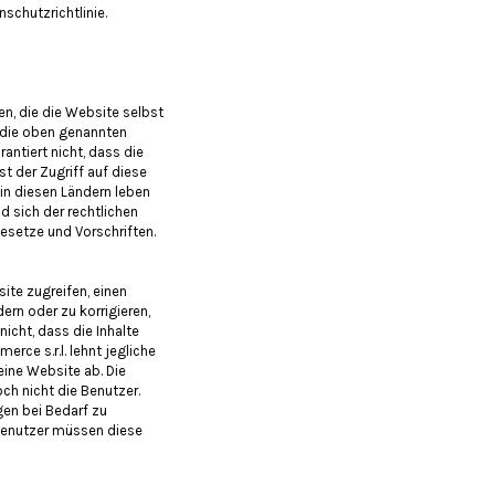
schutzrichtlinie.
en, die die Website selbst
s die oben genannten
antiert nicht, dass die
t der Zugriff auf diese
e in diesen Ländern leben
d sich der rechtlichen
Gesetze und Vorschriften.
ite zugreifen, einen
dern oder zu korrigieren,
nicht, dass die Inhalte
ce s.r.l. lehnt jegliche
ine Website ab. Die
ch nicht die Benutzer.
gen bei Bedarf zu
 Benutzer müssen diese