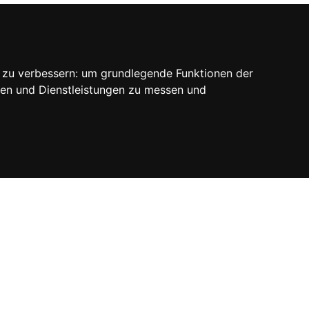
SOCIAL
 zu verbessern:
um grundlegende Funktionen der
ten und Dienstleistungen zu messen und
Kontaktieren Sie uns
are by Madcommerce