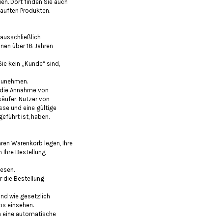
en. Dort finden Sie auch
auften Produkten.
ausschließlich
onen über 18 Jahren
ie kein „Kunde“ sind,
nzunehmen.
 die Annahme von
äufer. Nutzer von
sse und eine gültige
führt ist, haben.
hren Warenkorb legen, Ihre
 Ihre Bestellung
lesen.
r die Bestellung
und wie gesetzlich
os einsehen.
n eine automatische