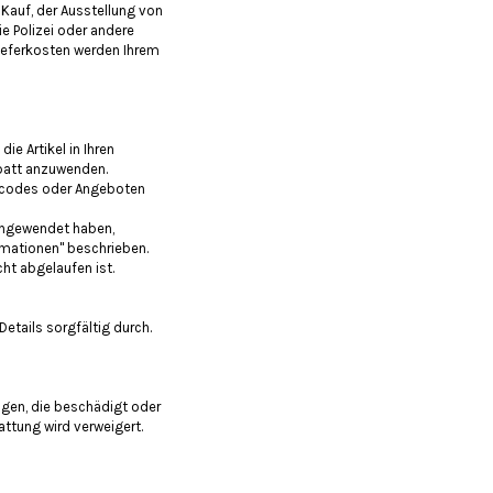
Kauf, der Ausstellung von
e Polizei oder andere
ieferkosten werden Ihrem
e Artikel in Ihren
batt anzuwenden.
becodes oder Angeboten
angewendet haben,
rmationen" beschrieben.
ht abgelaufen ist.
Details sorgfältig durch.
gen, die beschädigt oder
ttung wird verweigert.