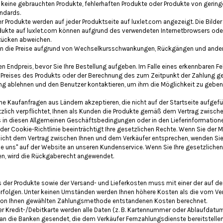
 keine gebrauchten Produkte, fehlerhaften Produkte oder Produkte von geringer
ndards.
 Produkte werden auf jeder Produktseite auf luxlet.com angezeigt. Die Bilde
ukte auf luxlet.com können aufgrund des verwendeten Internetbrowsers ode
tücken abweichen.
nen die Preise aufgrund von Wechselkursschwankungen, Rückgängen und ande
en Endpreis, bevor Sie Ihre Bestellung aufgeben. Im Falle eines erkennbaren Fe
s Preises des Produkts oder der Berechnung des zum Zeitpunkt der Zahlung ge
ung ablehnen und den Benutzer kontaktieren, um ihm die Möglichkeit zu geben
ne Kaufanfragen aus Ländern akzeptieren, die nicht auf der Startseite aufgefüh
etzlich verpflichtet, Ihnen als Kunden die Produkte gemäß dem Vertrag zwisc
hts in diesen Allgemeinen Geschäftsbedingungen oder in den Lieferinformatione
 der Cookie-Richtlinie beeinträchtigt Ihre gesetzlichen Rechte. Wenn Sie der 
nicht dem Vertrag zwischen Ihnen und dem Verkäufer entsprechen, wenden Sie 
ie uns" auf der Website an unseren Kundenservice. Wenn Sie Ihre gesetzliche
n, wird die Rückgaberecht angewendet.
s der Produkte sowie der Versand- und Lieferkosten muss mit einer der auf de
olgen. Unter keinen Umständen werden Ihnen höhere Kosten als die vom Ve
n Ihnen gewählten Zahlungsmethode entstandenen Kosten berechnet.
er Kredit-/Debitkarte werden alle Daten (z. B. Kartennummer oder Ablaufdatum
 an die Banken gesendet, die dem Verkäufer Fernzahlungsdienste bereitstellen