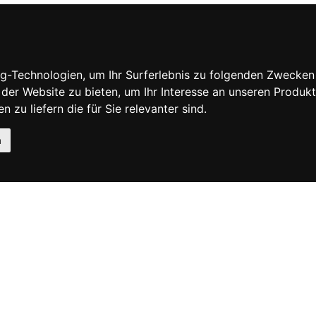
MATIONEN
MEIN KONTO
S
MEIN KONTO
IEREN SIE UNS
BESTELLVERLAUF
g-Technologien, um Ihr Surferlebnis zu folgenden Zwecken
INE GESCHÄFTSBEDINGUNGEN
ADRESSBUCH
 der Website zu bieten
,
um Ihr Interesse an unseren Produk
NFORMATIONEN
WUNSCHLISTE
FSRECHT
 zu liefern die für Sie relevanter sind
.
CHUTZERKLÄRUNG
ICHTLINIE
n
com
- Alle Rechte vorbehalten - MwSt.-Nr.: 06736400968 -
E-commerce softw