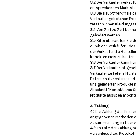
3.2
Der Verkäufer verkauft
entsprechenden Marktsta
3.3
Die Hauptmerkmale der
Verkauf angebotenen Prod
tatsächlichen Kleidungss
3.4
Von Zeit zu Zeit kön
geändert werden.
3.5
Bitte überprüfen Sie d
durch den Verkäufer - de
der Verkäufer die Bestell
korrekten Preis zu kaufen.
3.6
Der Verkäufer kann kei
3.7
Der Verkäufer ist ges
Verkäufer zu liefern. Nic
Datenschutzrichtlinie und
uns gelieferten Produkte 
Abschnitt "Kontaktieren S
Produkte ausüben möchte
4. Zahlung
4.1
Die Zahlung des Preise
angegebenen Methoden erf
Zusammenhang mit der vo
4.2
Im Falle der Zahlung p
verschlüsseltes Protokoll