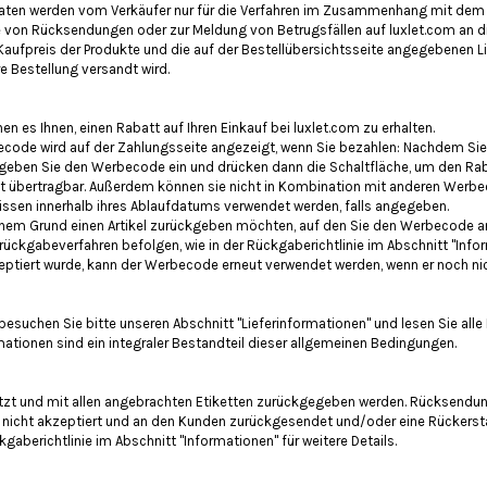
Daten werden vom Verkäufer nur für die Verfahren im Zusammenhang mit dem 
 von Rücksendungen oder zur Meldung von Betrugsfällen auf luxlet.com an di
Kaufpreis der Produkte und die auf der Bestellübersichtsseite angegebenen L
e Bestellung versandt wird.
 es Ihnen, einen Rabatt auf Ihren Einkauf bei luxlet.com zu erhalten.
code wird auf der Zahlungsseite angezeigt, wenn Sie bezahlen: Nachdem Sie di
geben Sie den Werbecode ein und drücken dann die Schaltfläche, um den Ra
t übertragbar. Außerdem können sie nicht in Kombination mit anderen Wer
sen innerhalb ihres Ablaufdatums verwendet werden, falls angegeben.
inem Grund einen Artikel zurückgeben möchten, auf den Sie den Werbecode 
ckgabeverfahren befolgen, wie in der Rückgaberichtlinie im Abschnitt "Info
ptiert wurde, kann der Werbecode erneut verwendet werden, wenn er noch nic
besuchen Sie bitte unseren Abschnitt "Lieferinformationen" und lesen Sie alle 
rmationen sind ein integraler Bestandteil dieser allgemeinen Bedingungen.
tzt und mit allen angebrachten Etiketten zurückgegeben werden. Rücksendun
 nicht akzeptiert und an den Kunden zurückgesendet und/oder eine Rückersta
kgaberichtlinie im Abschnitt "Informationen" für weitere Details.