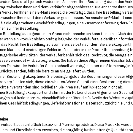
den. Dies stellt jedoch weder eine Annahme Ihrer Bestellung durch den Verkä
trag zwischen Ihnen und dem Verkäufer abgeschlossen. Die Annahme Ihrer Bes
r Verkäufer Ihnen eine E-Mail sendet, die bestätigt, dass Ihre Bestellung ver
g zwischen Ihnen und dem Verkäufer geschlossen. Die Annahme-E-Mail ist eine
hält die Allgemeinen Geschäftsbedingungen, eine Zusammenfassung der R
nen zu Ihrer Bestellung.
re Bestellung aus irgendeinem Grund nicht annehmen kann (einschließlich der 
wenn ein Produkt nicht vorrätig ist), wird der Verkäufer Sie darüber informier
 das Recht, Ihre Bestellung zu stornieren, selbst nachdem Sie sie akzeptiert 
einen klaren und eindeutigen Fehler im Preis oder in der Produktbeschreibung fe
rügerische Aktivitäten; der Verkäufer behält sich das Recht vor, die Menge eine
esse versendet wird, zu begrenzen; Sie haben diese Allgemeinen Geschäftsb
hen Fall wird der Verkäufer Sie so schnell wie möglich über die Stornierung in
urückzusenden, falls sie bereits an Sie geliefert wurden.
iner Bestellung akzeptieren Sie bedingungslos die Bestimmungen dieser All
 verpflichten sich, diese einzuhalten. Wenn Sie mit einer Bestimmung diese
t einverstanden sind, schließen Sie Ihren Kauf auf luxlet.com nicht ab.
ner Bestellung akzeptiert und stimmt der Nutzer diesen Allgemeinen Gesch
ungen auf luxlet.com zu, einschließlich der über die Fußzeile der Website zu
einen Geschäftsbedingungen, Lieferinformationen, Datenschutzrichtlinie und C
reise
m verkauft ausschließlich Luxus- und Premiumprodukte. Diese Produkte werde
ern und Einzelhändlern erworben, die sorgfältig für ihre strenge Qualitätsko