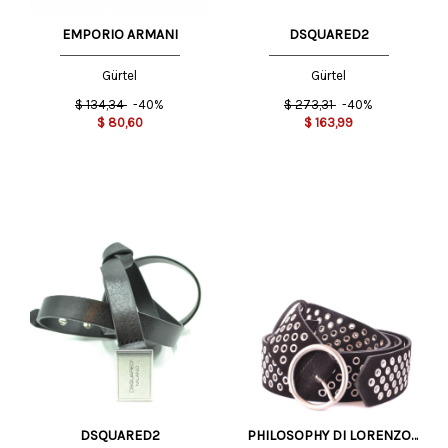
DSQUARED2
EMPORIO ARMANI
Gürtel
Gürtel
$
273,31
-40%
$
134,34
-40%
$
163,99
$
80,60
DSQUARED2
PHILOSOPHY DI LORENZO