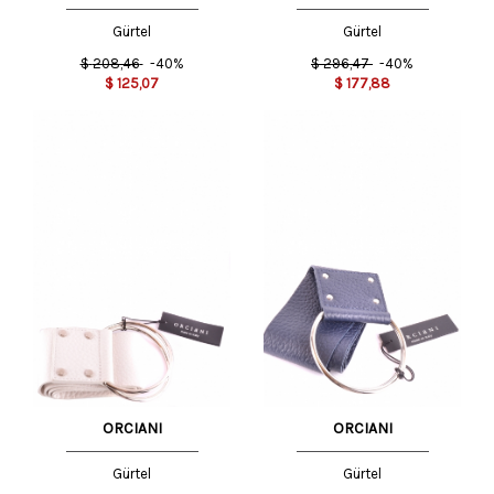
SERAFINI
Gürtel
Gürtel
$
208,46
-40%
$
296,47
-40%
$
125,07
$
177,88
ORCIANI
ORCIANI
Gürtel
Gürtel