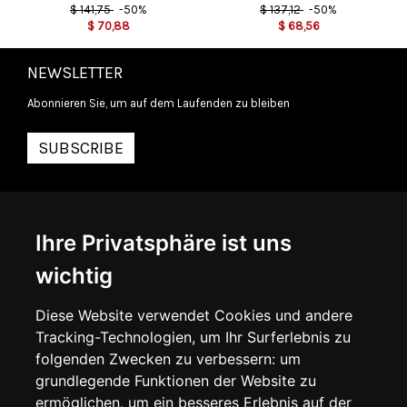
$
141,75
-50%
$
137,12
-50%
$
70,88
$
68,56
NEWSLETTER
Abonnieren Sie, um auf dem Laufenden zu bleiben
SUBSCRIBE
INFORMATIONEN
Ihre Privatsphäre ist uns
ÜBER UNS
KONTAKTIEREN SIE UNS
wichtig
ALLGEMEINE GESCHÄFTSBEDINGUNGEN
LIEFERINFORMATIONEN
WIDERRUFSRECHT
Diese Website verwendet Cookies und andere
DATENSCHUTZERKLÄRUNG
Tracking-Technologien, um Ihr Surferlebnis zu
COOKIE-RICHTLINIE
folgenden Zwecken zu verbessern:
um
grundlegende Funktionen der Website zu
MEIN KONTO
ermöglichen
,
um ein besseres Erlebnis auf der