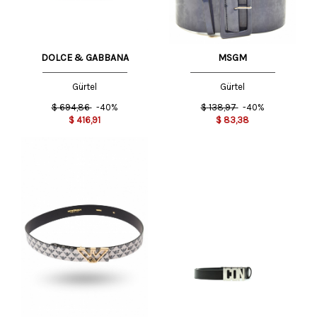
DOLCE & GABBANA
MSGM
Gürtel
Gürtel
$
694,86
-40%
$
138,97
-40%
$
416,91
$
83,38