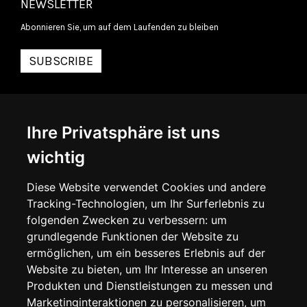
NEWSLETTER
Abonnieren Sie, um auf dem Laufenden zu bleiben
SUBSCRIBE
INFORMATIONEN
Ihre Privatsphäre ist uns
ÜBER UNS
KONTAKTIEREN SIE UNS
wichtig
ALLGEMEINE GESCHÄFTSBEDINGUNGEN
LIEFERINFORMATIONEN
WIDERRUFSRECHT
Diese Website verwendet Cookies und andere
DATENSCHUTZERKLÄRUNG
Tracking-Technologien, um Ihr Surferlebnis zu
COOKIE-RICHTLINIE
folgenden Zwecken zu verbessern:
um
grundlegende Funktionen der Website zu
MEIN KONTO
ermöglichen
,
um ein besseres Erlebnis auf der
Website zu bieten
,
um Ihr Interesse an unseren
MEIN KONTO
Produkten und Dienstleistungen zu messen und
BESTELLVERLAUF
Marketinginteraktionen zu personalisieren
,
um
ADRESSBUCH