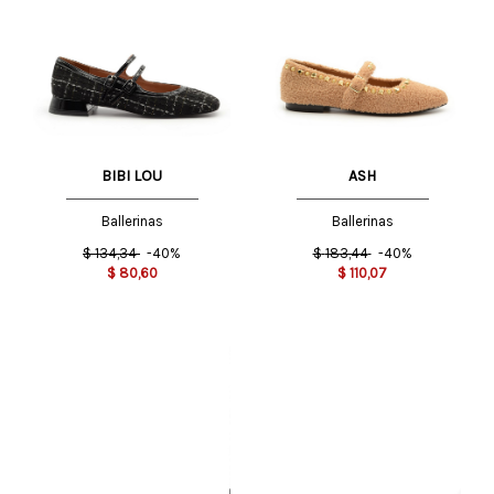
BIBI LOU
ASH
Ballerinas
Ballerinas
$
134,34
-40%
$
183,44
-40%
$
80,60
$
110,07