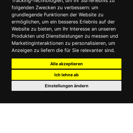
Tracking-Technologien, um Ihr Surferlebnis zu
COOKIE-RICHTLINIE
folgenden Zwecken zu verbessern:
um
grundlegende Funktionen der Website zu
MEIN KONTO
ermöglichen
,
um ein besseres Erlebnis auf der
Website zu bieten
,
um Ihr Interesse an unseren
MEIN KONTO
Produkten und Dienstleistungen zu messen und
BESTELLVERLAUF
Marketinginteraktionen zu personalisieren
,
um
ADRESSBUCH
WUNSCHLISTE
Anzeigen zu liefern die für Sie relevanter sind
.
Alle akzeptieren
SOCIAL
Ich lehne ab
WhatsAp
Einstellungen ändern
© 2026
www.luxlet.com
Kontaktieren Sie uns
MwSt.-Nr.: 06736400968
E-commerce software by Madcommerce