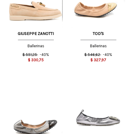
GIUSEPPE ZANOTTI
TOD'S
Ballerinas
Ballerinas
$
551,25
-40%
$
546,62
-40%
$
330,75
$
327,97