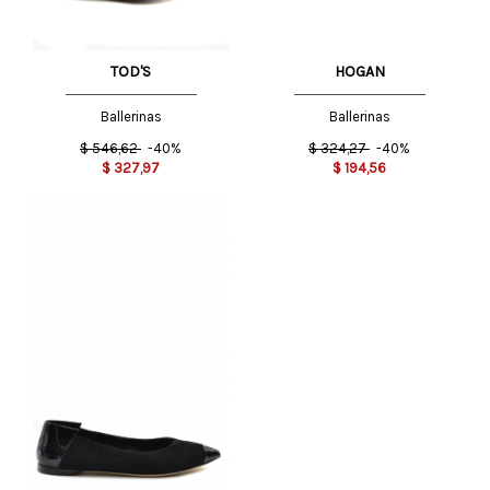
TOD'S
HOGAN
Ballerinas
Ballerinas
$
546,62
-40%
$
324,27
-40%
$
327,97
$
194,56