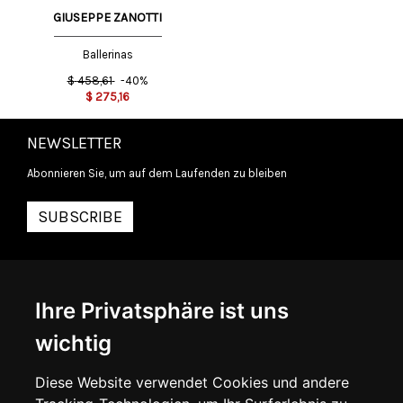
GIUSEPPE ZANOTTI
Ballerinas
$
458,61
-40%
$
275,16
NEWSLETTER
Abonnieren Sie, um auf dem Laufenden zu bleiben
SUBSCRIBE
INFORMATIONEN
Ihre Privatsphäre ist uns
ÜBER UNS
KONTAKTIEREN SIE UNS
wichtig
ALLGEMEINE GESCHÄFTSBEDINGUNGEN
LIEFERINFORMATIONEN
WIDERRUFSRECHT
Diese Website verwendet Cookies und andere
DATENSCHUTZERKLÄRUNG