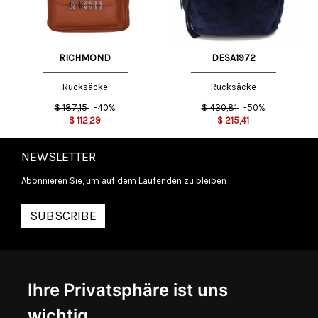
RICHMOND
DESA1972
Rucksäcke
Rucksäcke
$
187,15
-40%
$
430,81
-50%
$
112,29
$
215,41
NEWSLETTER
Abonnieren Sie, um auf dem Laufenden zu bleiben
SUBSCRIBE
INFORMATIONEN
Ihre Privatsphäre ist uns
ÜBER UNS
KONTAKTIEREN SIE UNS
wichtig
ALLGEMEINE GESCHÄFTSBEDINGUNGEN