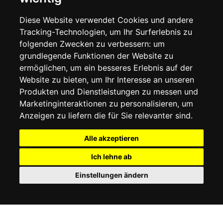
LIEFERINFORMATIONEN
WIDERRUFSRECHT
Diese Website verwendet Cookies und andere
DATENSCHUTZERKLÄRUNG
Tracking-Technologien, um Ihr Surferlebnis zu
COOKIE-RICHTLINIE
folgenden Zwecken zu verbessern:
um
grundlegende Funktionen der Website zu
MEIN KONTO
ermöglichen
,
um ein besseres Erlebnis auf der
Website zu bieten
,
um Ihr Interesse an unseren
MEIN KONTO
Produkten und Dienstleistungen zu messen und
BESTELLVERLAUF
Marketinginteraktionen zu personalisieren
,
um
ADRESSBUCH
WUNSCHLISTE
Anzeigen zu liefern die für Sie relevanter sind
.
Alle akzeptieren
SOCIAL
Ich lehne ab
WhatsAp
Einstellungen ändern
© 2026
www.luxlet.com
Kontaktieren Sie uns
MwSt.-Nr.: 06736400968
E-commerce software by Madcommerce