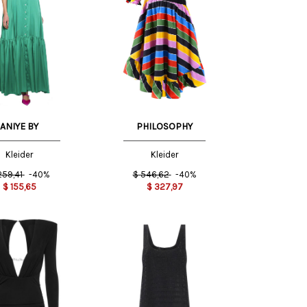
38 IT
40 IT
44 IT
ANIYE BY
PHILOSOPHY
Kleider
Kleider
259,41
-40%
$
546,62
-40%
$
155,65
$
327,97