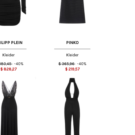
42 IT
ILIPP PLEIN
PINKO
Kleider
Kleider
.380,45
-40%
$
365,96
-40%
$
828,27
$
219,57
S