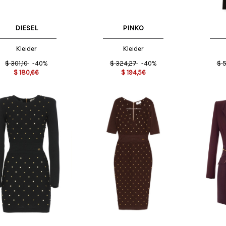
DIESEL
PINKO
Kleider
Kleider
$
301,10
-40%
$
324,27
-40%
$
5
$
180,66
$
194,56
T
42 IT
44 IT
44 IT
46 IT
44 IT