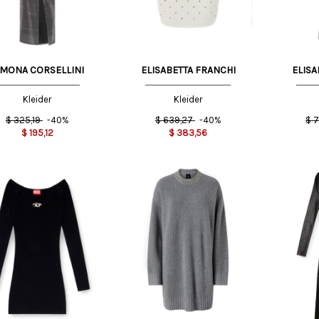
IMONA CORSELLINI
ELISABETTA FRANCHI
ELISA
Kleider
Kleider
$
325,19
-40%
$
639,27
-40%
$
7
$
195,12
$
383,56
XS
S
S