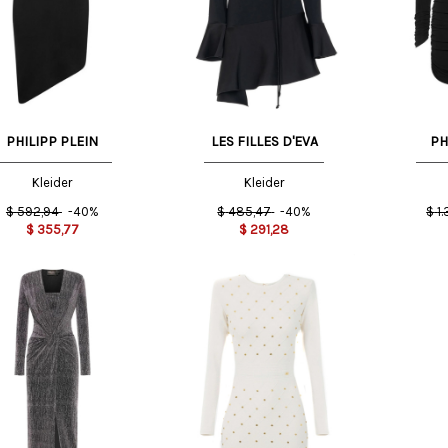
40 IT
42 IT
M
PHILIPP PLEIN
LES FILLES D'EVA
PH
Kleider
Kleider
$
592,94
-40%
$
485,47
-40%
$
1
$
355,77
$
291,28
T
44 IT
38 IT