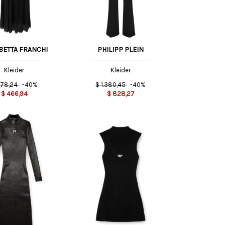
BETTA FRANCHI
PHILIPP PLEIN
Kleider
Kleider
78,24
-40%
$
1.380,45
-40%
$
466,94
$
828,27
M