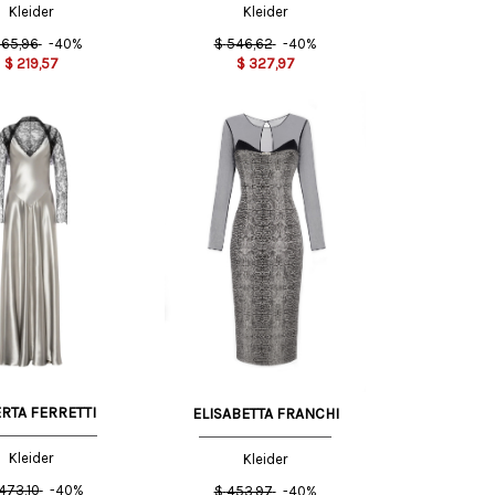
Kleider
Kleider
65,96
-40%
$
546,62
-40%
$
219,57
$
327,97
42 IT
42 IT
44 IT
40 IT
RTA FERRETTI
ELISABETTA FRANCHI
Kleider
Kleider
.473,10
-40%
$
453,97
-40%