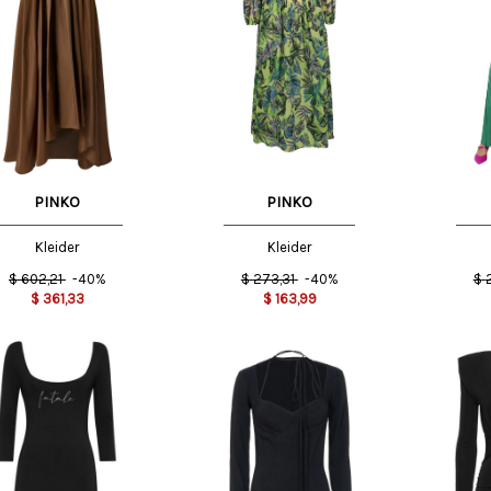
T
S INT
42 IT
PINKO
PINKO
Kleider
Kleider
$
602,21
-40%
$
273,31
-40%
$
$
361,33
$
163,99