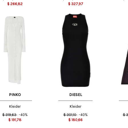
$
266,82
$
327,97
S
XS
S
M
S
XS
PINKO
DIESEL
Kleider
Kleider
$
319,63
-40%
$
301,10
-40%
$
3
$
191,78
$
180,66