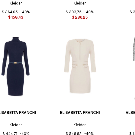
Kleider
Kleider
$
264,05
-40%
$
393,75
-40%
$
3
$
158,43
$
236,25
T
42 IT
40 IT
42 IT
44 IT
40 IT
LISABETTA FRANCHI
ELISABETTA FRANCHI
ALBE
Kleider
Kleider
$
444,71
-40%
$
546,62
-40%
$
1