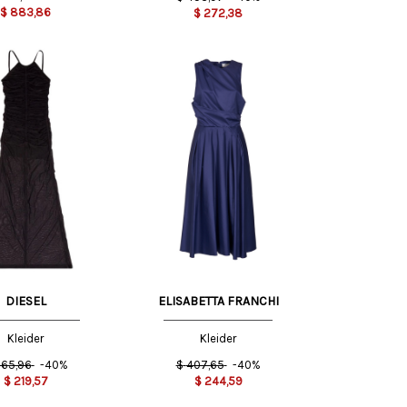
$
883,86
$
272,38
S
38 IT
DIESEL
ELISABETTA FRANCHI
Kleider
Kleider
65,96
-40%
$
407,65
-40%
$
219,57
$
244,59