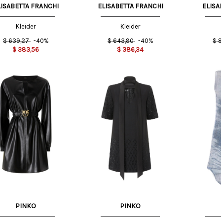
LISABETTA FRANCHI
ELISABETTA FRANCHI
ELISA
Kleider
Kleider
$
639,27
-40%
$
643,90
-40%
$
$
383,56
$
386,34
S
42 IT
38 IT
M
PINKO
PINKO