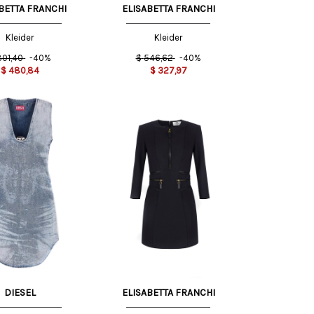
BETTA FRANCHI
ELISABETTA FRANCHI
Kleider
Kleider
801,40
-40%
$
546,62
-40%
$
480,84
$
327,97
40 IT
42 IT
DIESEL
ELISABETTA FRANCHI