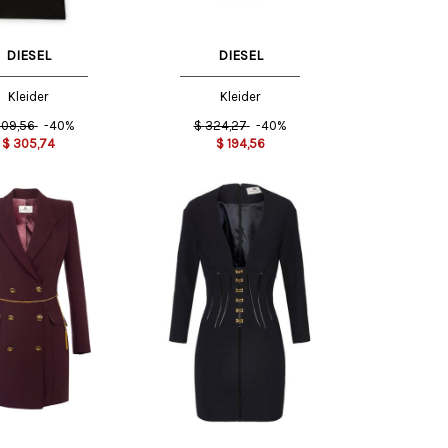
DIESEL
DIESEL
Kleider
Kleider
09,56
-40%
$
324,27
-40%
$
305,74
$
194,56
40 IT
44 IT