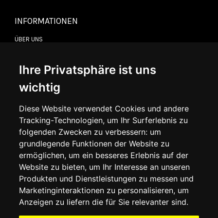
INFORMATIONEN
ÜBER UNS
KONTAKTIEREN SIE UNS
ALLGEMEINE GESCHÄFTSBEDINGUNGEN
LIEFERINFORMATIONEN
Ihre Privatsphäre ist uns
WIDERRUFSRECHT
DATENSCHUTZERKLÄRUNG
wichtig
COOKIE-RICHTLINIE
Diese Website verwendet Cookies und andere
Tracking-Technologien, um Ihr Surferlebnis zu
MEIN KONTO
folgenden Zwecken zu verbessern:
um
grundlegende Funktionen der Website zu
MEIN KONTO
ermöglichen
,
um ein besseres Erlebnis auf der
BESTELLVERLAUF
ADRESSBUCH
Website zu bieten
,
um Ihr Interesse an unseren
WUNSCHLISTE
Produkten und Dienstleistungen zu messen und
Marketinginteraktionen zu personalisieren
,
um
Anzeigen zu liefern die für Sie relevanter sind
.
SOCIAL