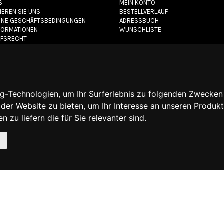
S
MEIN KONTO
IEREN SIE UNS
BESTELLVERLAUF
INE GESCHÄFTSBEDINGUNGEN
ADRESSBUCH
NFORMATIONEN
WUNSCHLISTE
FSRECHT
CHUTZERKLÄRUNG
ICHTLINIE
com
- Alle Rechte vorbehalten - MwSt.-Nr.: 06736400968 -
E-commerce softw
g-Technologien, um Ihr Surferlebnis zu folgenden Zwecken
 der Website zu bieten
,
um Ihr Interesse an unseren Produk
 zu liefern die für Sie relevanter sind
.
n