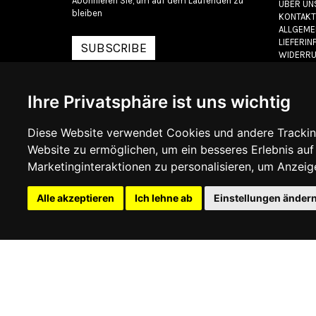
Abonnieren Sie, um auf dem Laufenden zu
ÜBER UN
bleiben
KONTAKT
ALLGEME
LIEFERI
SUBSCRIBE
WIDERRU
DATENS
COOKIE-R
Ihre Privatsphäre ist uns wichtig
© 2026
www.luxlet.
Diese Website verwendet Cookies und andere Trackin
Website zu ermöglichen
,
um ein besseres Erlebnis auf
Marketinginteraktionen zu personalisieren
,
um Anzeigen
Alle akzeptieren
Ich lehne ab
Einstellungen änder