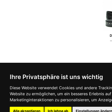
36 
D
NEWSLETTER
INFOR
Ihre Privatsphäre ist uns wichtig
Abonnieren Sie, um auf dem Laufenden zu
ÜBER UN
bleiben
KONTAKT
Diese Website verwendet Cookies und andere Trackin
ALLGEME
Website zu ermöglichen
,
um ein besseres Erlebnis auf
LIEFERI
SUBSCRIBE
WIDERRU
Marketinginteraktionen zu personalisieren
,
um Anzeigen
DATENS
COOKIE-R
Alle akzeptieren
Ich lehne ab
Einstellungen änder