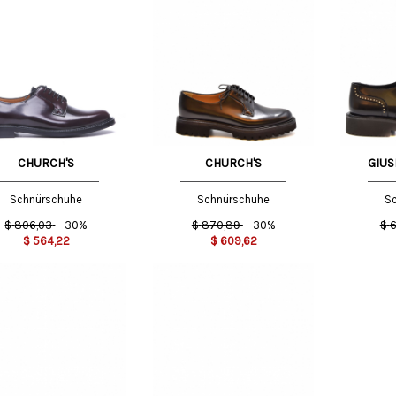
5
37 EU
37 EU
CHURCH'S
CHURCH'S
GIUS
Schnürschuhe
Schnürschuhe
S
$
806,03
-30%
$
870,89
-30%
$
6
$
564,22
$
609,62