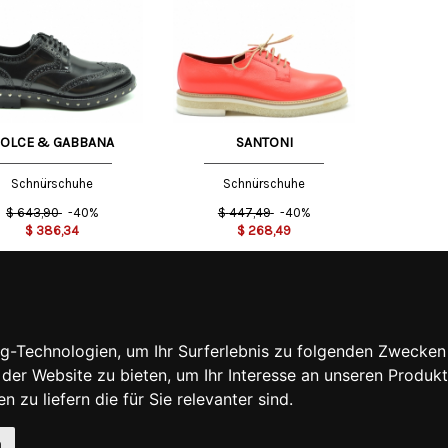
EU
39 EU
OLCE & GABBANA
SANTONI
Schnürschuhe
Schnürschuhe
$
643,90
-40%
$
447,49
-40%
$
386,34
$
268,49
MATIONEN
MEIN KONTO
S
MEIN KONTO
IEREN SIE UNS
BESTELLVERLAUF
g-Technologien, um Ihr Surferlebnis zu folgenden Zwecken
INE GESCHÄFTSBEDINGUNGEN
ADRESSBUCH
 der Website zu bieten
,
um Ihr Interesse an unseren Produk
NFORMATIONEN
WUNSCHLISTE
FSRECHT
 zu liefern die für Sie relevanter sind
.
CHUTZERKLÄRUNG
ICHTLINIE
n