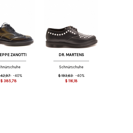
41 EU
EPPE ZANOTTI
DR. MARTENS
chnürschuhe
Schnürschuhe
42,97
-40%
$
193,63
-40%
$
385,78
$
116,18