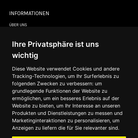
INFORMATIONEN
ÜBER UNS
KONTAKTIEREN SIE UNS
ALLGEMEINE GESCHÄFTSBEDINGUNGEN
LIEFERINFORMATIONEN
Ihre Privatsphäre ist uns
WIDERRUFSRECHT
DATENSCHUTZERKLÄRUNG
wichtig
COOKIE-RICHTLINIE
Diese Website verwendet Cookies und andere
Tracking-Technologien, um Ihr Surferlebnis zu
MEIN KONTO
folgenden Zwecken zu verbessern:
um
grundlegende Funktionen der Website zu
MEIN KONTO
ermöglichen
,
um ein besseres Erlebnis auf der
BESTELLVERLAUF
ADRESSBUCH
Website zu bieten
,
um Ihr Interesse an unseren
WUNSCHLISTE
Produkten und Dienstleistungen zu messen und
Marketinginteraktionen zu personalisieren
,
um
Anzeigen zu liefern die für Sie relevanter sind
.
SOCIAL