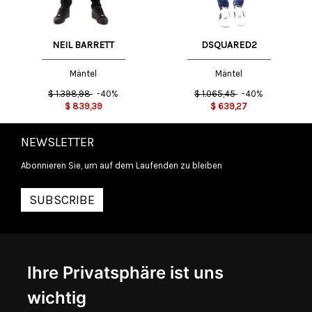
NEIL BARRETT
DSQUARED2
Mäntel
Mäntel
$
1.398,98
-40%
$
1.065,45
-40%
$
839,39
$
639,27
NEWSLETTER
Abonnieren Sie, um auf dem Laufenden zu bleiben
SUBSCRIBE
INFORMATIONEN
Ihre Privatsphäre ist uns
ÜBER UNS
KONTAKTIEREN SIE UNS
wichtig
ALLGEMEINE GESCHÄFTSBEDINGUNGEN
LIEFERINFORMATIONEN