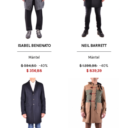
ISABEL BENENATO
NEIL BARRETT
Mäntel
Mäntel
$
594,80
-40%
$
1.398,98
-40%
$
356,88
$
839,39