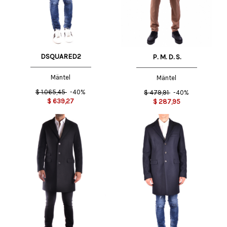
DSQUARED2
P. M. D. S.
Mäntel
Mäntel
$
1.065,45
-40%
$
479,91
-40%
$
639,27
$
287,95