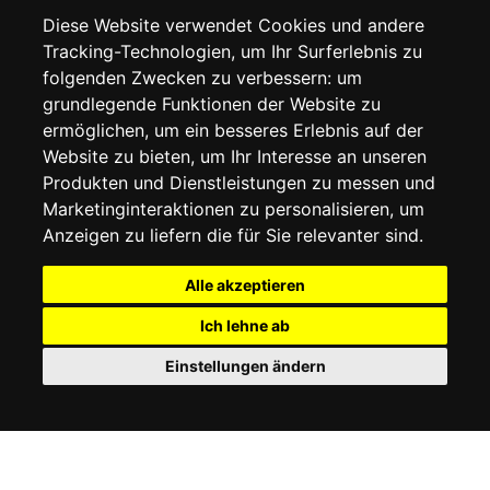
WIDERRUFSRECHT
Diese Website verwendet Cookies und andere
DATENSCHUTZERKLÄRUNG
Tracking-Technologien, um Ihr Surferlebnis zu
COOKIE-RICHTLINIE
folgenden Zwecken zu verbessern:
um
grundlegende Funktionen der Website zu
MEIN KONTO
ermöglichen
,
um ein besseres Erlebnis auf der
Website zu bieten
,
um Ihr Interesse an unseren
MEIN KONTO
Produkten und Dienstleistungen zu messen und
BESTELLVERLAUF
Marketinginteraktionen zu personalisieren
,
um
ADRESSBUCH
WUNSCHLISTE
Anzeigen zu liefern die für Sie relevanter sind
.
Alle akzeptieren
SOCIAL
Ich lehne ab
WhatsAp
Einstellungen ändern
© 2026
www.luxlet.com
Kontaktieren Sie uns
MwSt.-Nr.: 06736400968
E-commerce software by Madcommerce