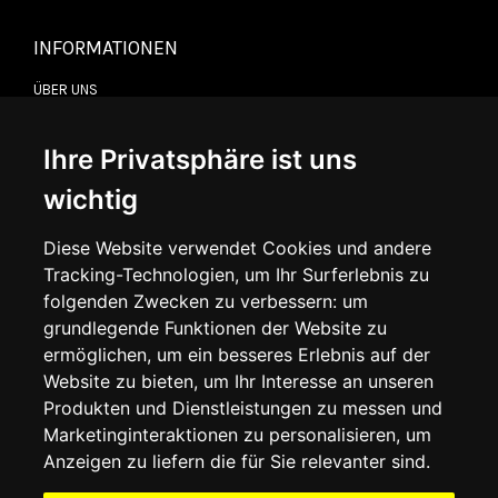
INFORMATIONEN
ÜBER UNS
KONTAKTIEREN SIE UNS
ALLGEMEINE GESCHÄFTSBEDINGUNGEN
LIEFERINFORMATIONEN
Ihre Privatsphäre ist uns
WIDERRUFSRECHT
DATENSCHUTZERKLÄRUNG
wichtig
COOKIE-RICHTLINIE
Diese Website verwendet Cookies und andere
Tracking-Technologien, um Ihr Surferlebnis zu
MEIN KONTO
folgenden Zwecken zu verbessern:
um
grundlegende Funktionen der Website zu
MEIN KONTO
ermöglichen
,
um ein besseres Erlebnis auf der
BESTELLVERLAUF
ADRESSBUCH
Website zu bieten
,
um Ihr Interesse an unseren
WUNSCHLISTE
Produkten und Dienstleistungen zu messen und
Marketinginteraktionen zu personalisieren
,
um
Anzeigen zu liefern die für Sie relevanter sind
.
SOCIAL