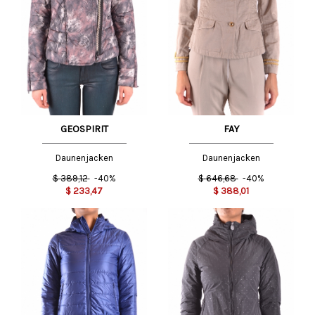
GEOSPIRIT
FAY
Daunenjacken
Daunenjacken
$
389,12
-40%
$
646,68
-40%
$
233,47
$
388,01