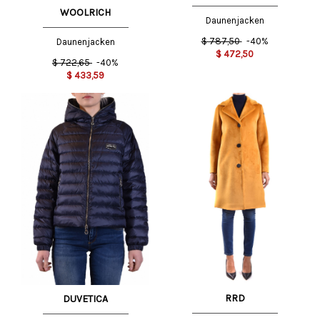
WOOLRICH
Daunenjacken
$
787,50
-40%
Daunenjacken
$
472,50
$
722,65
-40%
$
433,59
RRD
DUVETICA