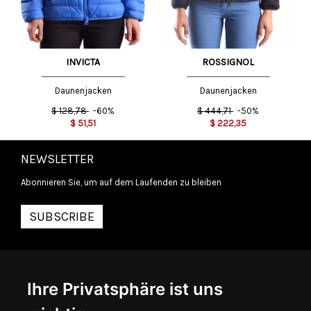
INVICTA
ROSSIGNOL
Daunenjacken
Daunenjacken
$
128,78
-60%
$
444,71
-50%
$
51,51
$
222,35
NEWSLETTER
Abonnieren Sie, um auf dem Laufenden zu bleiben
SUBSCRIBE
INFORMATIONEN
Ihre Privatsphäre ist uns
ÜBER UNS
KONTAKTIEREN SIE UNS
ALLGEMEINE GESCHÄFTSBEDINGUNGEN