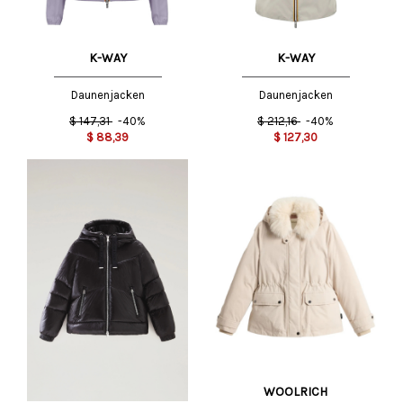
K-WAY
K-WAY
Daunenjacken
Daunenjacken
$
147,31
-40%
$
212,16
-40%
$
88,39
$
127,30
WOOLRICH