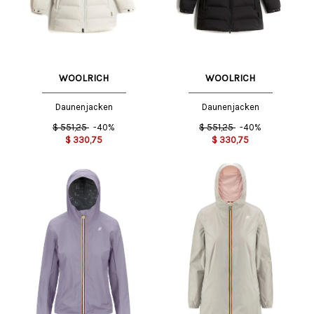
WOOLRICH
WOOLRICH
Daunenjacken
Daunenjacken
$
551,25
-40%
$
551,25
-40%
$
330,75
$
330,75