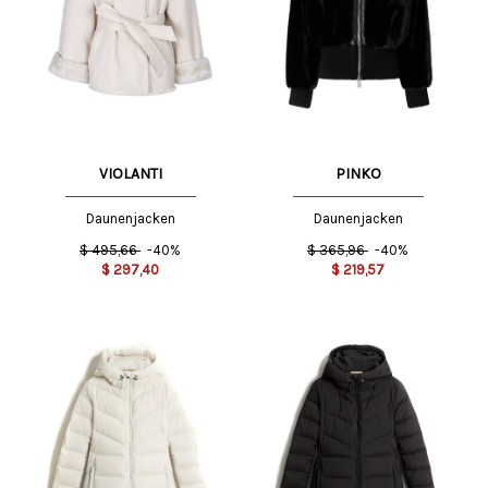
VIOLANTI
PINKO
Daunenjacken
Daunenjacken
$
495,66
-40%
$
365,96
-40%
$
297,40
$
219,57