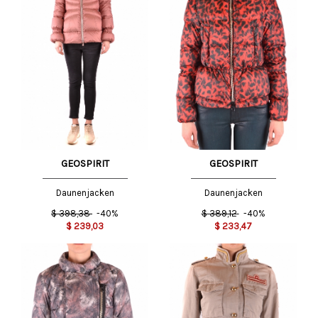
GEOSPIRIT
GEOSPIRIT
Daunenjacken
Daunenjacken
$
398,38
-40%
$
389,12
-40%
$
239,03
$
233,47