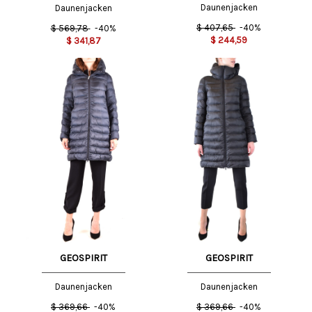
Daunenjacken
Daunenjacken
$
407,65
-40%
$
569,78
-40%
$
244,59
$
341,87
GEOSPIRIT
GEOSPIRIT
Daunenjacken
Daunenjacken
$
369,66
-40%
$
369,66
-40%