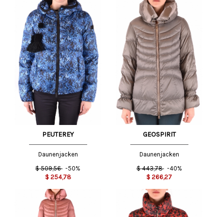
PEUTEREY
GEOSPIRIT
Daunenjacken
Daunenjacken
$
509,56
-50%
$
443,78
-40%
$
254,78
$
266,27