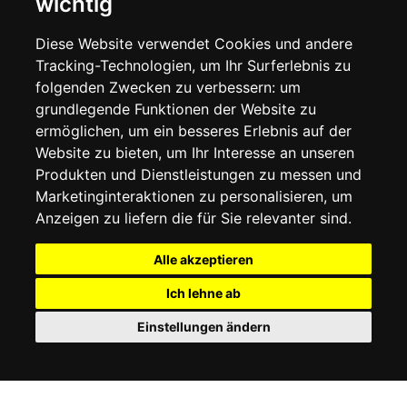
wichtig
LIEFERINFORMATIONEN
WIDERRUFSRECHT
Diese Website verwendet Cookies und andere
DATENSCHUTZERKLÄRUNG
Tracking-Technologien, um Ihr Surferlebnis zu
COOKIE-RICHTLINIE
folgenden Zwecken zu verbessern:
um
grundlegende Funktionen der Website zu
MEIN KONTO
ermöglichen
,
um ein besseres Erlebnis auf der
Website zu bieten
,
um Ihr Interesse an unseren
MEIN KONTO
Produkten und Dienstleistungen zu messen und
BESTELLVERLAUF
Marketinginteraktionen zu personalisieren
,
um
ADRESSBUCH
WUNSCHLISTE
Anzeigen zu liefern die für Sie relevanter sind
.
Alle akzeptieren
SOCIAL
Ich lehne ab
WhatsAp
Einstellungen ändern
© 2026
www.luxlet.com
Kontaktieren Sie uns
MwSt.-Nr.: 06736400968
E-commerce software by Madcommerce