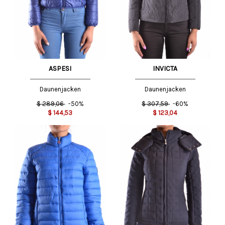
ASPESI
INVICTA
Daunenjacken
Daunenjacken
$
289,06
-50%
$
307,59
-60%
$
144,53
$
123,04