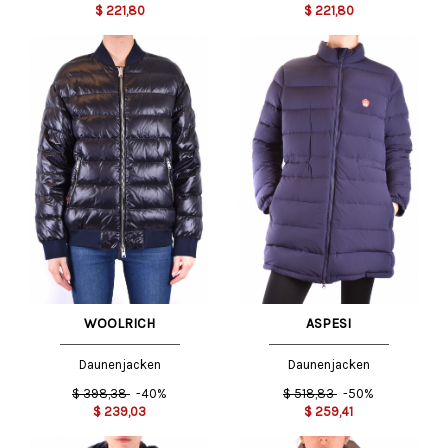
$
221,80
$
221,80
WOOLRICH
ASPESI
Daunenjacken
Daunenjacken
$
398,38
-40%
$
518,83
-50%
$
239,03
$
259,41