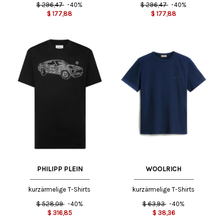
$
296,47
-40%
$
296,47
-40%
$
177,88
$
177,88
PHILIPP PLEIN
WOOLRICH
kurzärmelige T-Shirts
kurzärmelige T-Shirts
$
528,09
-40%
$
63,93
-40%
$
316,85
$
38,36