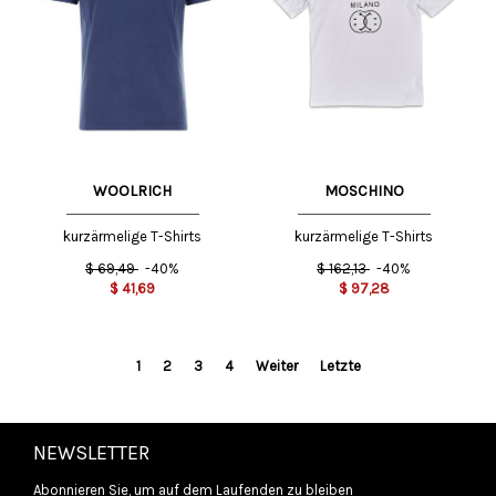
WOOLRICH
MOSCHINO
kurzärmelige T-Shirts
kurzärmelige T-Shirts
$
69,49
-40%
$
162,13
-40%
$
41,69
$
97,28
1
2
3
4
Weiter
Letzte
NEWSLETTER
Abonnieren Sie, um auf dem Laufenden zu bleiben