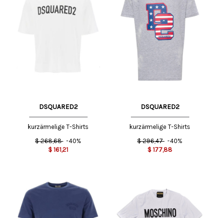
DSQUARED2
DSQUARED2
kurzärmelige T-Shirts
kurzärmelige T-Shirts
$
268,68
-40%
$
296,47
-40%
$
161,21
$
177,88