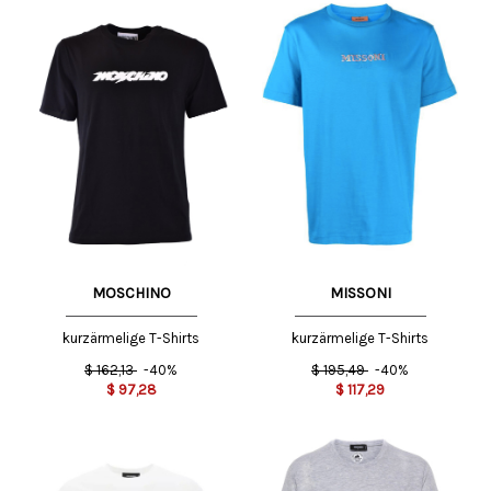
MOSCHINO
MISSONI
kurzärmelige T-Shirts
kurzärmelige T-Shirts
$
162,13
-40%
$
195,49
-40%
$
97,28
$
117,29