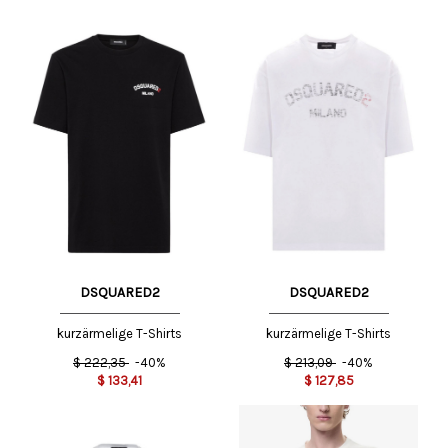
DSQUARED2
DSQUARED2
kurzärmelige T-Shirts
kurzärmelige T-Shirts
$
222,35
-40%
$
213,09
-40%
$
133,41
$
127,85