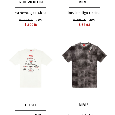
PHILIPP PLEIN
DIESEL
kurzärmelige T-Shirts
kurzärmelige T-Shirts
$
500,30
-40%
$
106,54
-40%
$
300,18
$
63,93
DIESEL
DIESEL