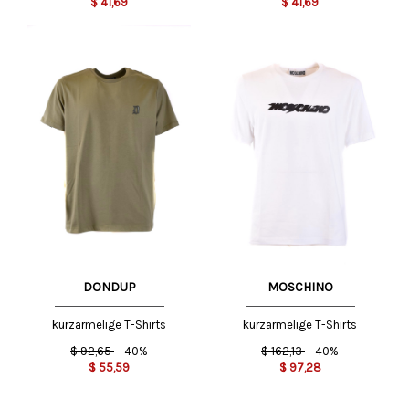
$
41,69
$
41,69
DONDUP
MOSCHINO
kurzärmelige T-Shirts
kurzärmelige T-Shirts
$
92,65
-40%
$
162,13
-40%
$
55,59
$
97,28