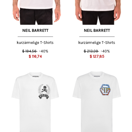
NEIL BARRETT
NEIL BARRETT
kurzärmelige T-Shirts
kurzärmelige T-Shirts
$
194,56
-40%
$
213,09
-40%
$
116,74
$
127,85