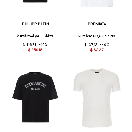
PHILIPP PLEIN
PREMIATA
kurzärmelige T-Shirts
kurzärmelige T-Shirts
$
416,91
-40%
$
137,12
-40%
$
250,15
$
82,27