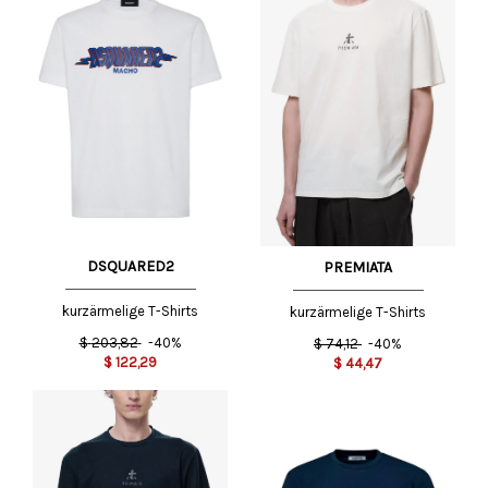
DSQUARED2
PREMIATA
kurzärmelige T-Shirts
kurzärmelige T-Shirts
$
203,82
-40%
$
74,12
-40%
$
122,29
$
44,47