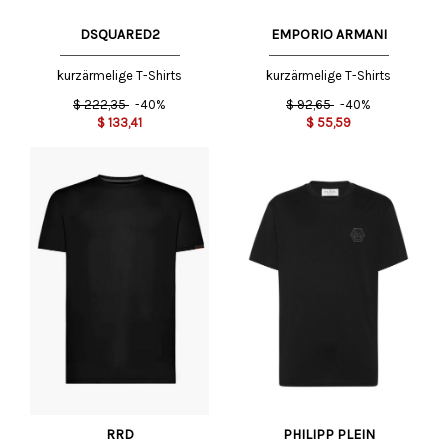
DSQUARED2
EMPORIO ARMANI
kurzärmelige T-Shirts
kurzärmelige T-Shirts
$
222,35
-40%
$
92,65
-40%
$
133,41
$
55,59
RRD
PHILIPP PLEIN