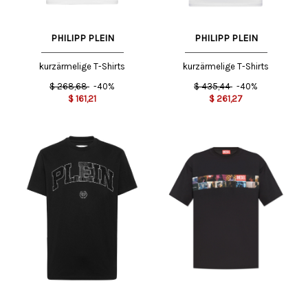
PHILIPP PLEIN
PHILIPP PLEIN
kurzärmelige T-Shirts
kurzärmelige T-Shirts
$
268,68
-40%
$
435,44
-40%
$
161,21
$
261,27