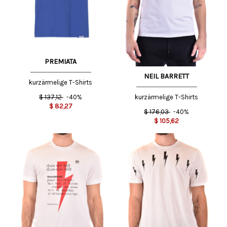
PREMIATA
NEIL BARRETT
kurzärmelige T-Shirts
$
137,12
-40%
kurzärmelige T-Shirts
$
82,27
$
176,03
-40%
$
105,62