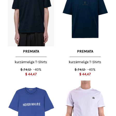
PREMIATA
PREMIATA
kurzärmelige T-Shirts
kurzärmelige T-Shirts
$
74,12
-40%
$
74,12
-40%
$
44,47
$
44,47