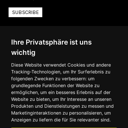
SUBSCRIBE
INFORMATIONEN
Ihre Privatsphäre ist uns
ÜBER UNS
KONTAKTIEREN SIE UNS
wichtig
ALLGEMEINE GESCHÄFTSBEDINGUNGEN
LIEFERINFORMATIONEN
WIDERRUFSRECHT
Diese Website verwendet Cookies und andere
DATENSCHUTZERKLÄRUNG
Tracking-Technologien, um Ihr Surferlebnis zu
COOKIE-RICHTLINIE
folgenden Zwecken zu verbessern:
um
grundlegende Funktionen der Website zu
MEIN KONTO
ermöglichen
,
um ein besseres Erlebnis auf der
Website zu bieten
,
um Ihr Interesse an unseren
MEIN KONTO
Produkten und Dienstleistungen zu messen und
BESTELLVERLAUF
Marketinginteraktionen zu personalisieren
,
um
ADRESSBUCH
WUNSCHLISTE
Anzeigen zu liefern die für Sie relevanter sind
.