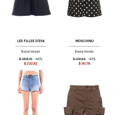
LES FILLES D'EVA
MOSCHINO
Kurze Hosen
Kurze Hosen
$
388,19
-40%
$
319,63
-40%
$
232,92
$
191,78