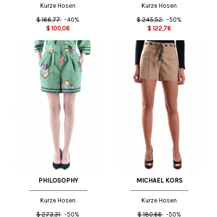
Kurze Hosen
Kurze Hosen
$
166,77
-40%
$
245,52
-50%
$
100,06
$
122,76
PHILOSOPHY
MICHAEL KORS
Kurze Hosen
Kurze Hosen
$
273,31
-50%
$
180,66
-50%