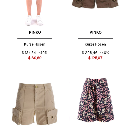
PINKO
PINKO
Kurze Hosen
Kurze Hosen
$
134,34
-40%
$
208,46
-40%
$
80,60
$
125,07