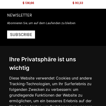
$
136,66
$
90,33
NEWSLETTER
Abonnieren Sie, um auf dem Laufenden zu bleiben
SUBSCRIBE
INFORMATIONEN
Ihre Privatsphäre ist uns
ÜBER UNS
KONTAKTIEREN SIE UNS
wichtig
ALLGEMEINE GESCHÄFTSBEDINGUNGEN
LIEFERINFORMATIONEN
WIDERRUFSRECHT
Diese Website verwendet Cookies und andere
DATENSCHUTZERKLÄRUNG
Tracking-Technologien, um Ihr Surferlebnis zu
COOKIE-RICHTLINIE
folgenden Zwecken zu verbessern:
um
grundlegende Funktionen der Website zu
MEIN KONTO
ermöglichen
,
um ein besseres Erlebnis auf der