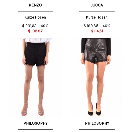
KENZO
JUCCA
Kurze Hosen
Kurze Hosen
$
231,62
-40%
$
190,85
-40%
$
138,97
$
114,51
PHILOSOPHY
PHILOSOPHY