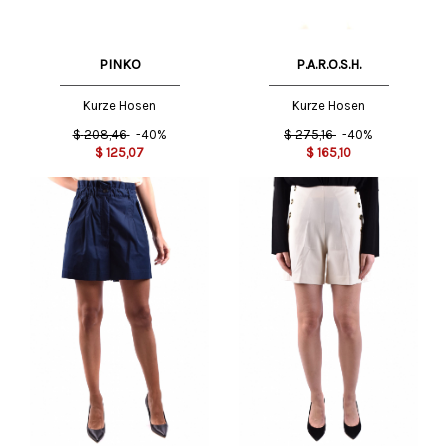
PINKO
P.A.R.O.S.H.
Kurze Hosen
Kurze Hosen
$
208,46
-40%
$
275,16
-40%
$
125,07
$
165,10