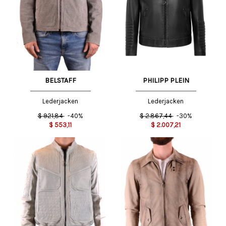
PHILIPP PLEIN
BELSTAFF
Lederjacken
Lederjacken
$
2.867,44
-30%
$
921,84
-40%
$
2.007,21
$
553,11