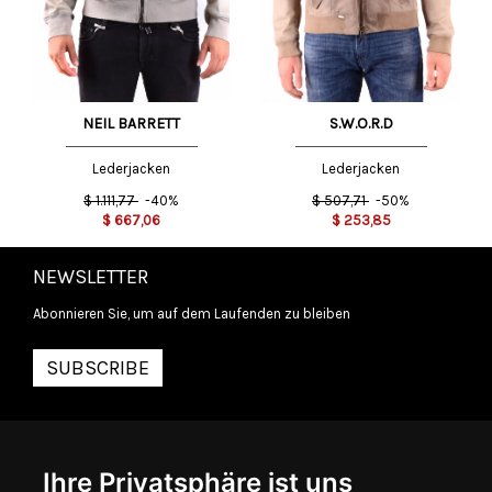
NEIL BARRETT
S.W.O.R.D
Lederjacken
Lederjacken
$
1.111,77
-40%
$
507,71
-50%
$
667,06
$
253,85
NEWSLETTER
Abonnieren Sie, um auf dem Laufenden zu bleiben
SUBSCRIBE
INFORMATIONEN
Ihre Privatsphäre ist uns
ÜBER UNS