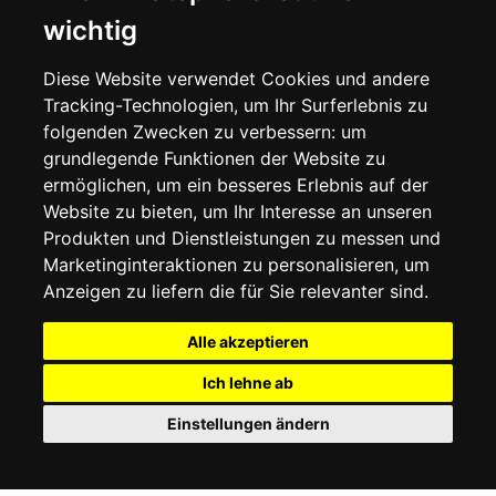
KONTAKTIEREN SIE UNS
wichtig
ALLGEMEINE GESCHÄFTSBEDINGUNGEN
LIEFERINFORMATIONEN
WIDERRUFSRECHT
Diese Website verwendet Cookies und andere
DATENSCHUTZERKLÄRUNG
Tracking-Technologien, um Ihr Surferlebnis zu
COOKIE-RICHTLINIE
folgenden Zwecken zu verbessern:
um
grundlegende Funktionen der Website zu
MEIN KONTO
ermöglichen
,
um ein besseres Erlebnis auf der
Website zu bieten
,
um Ihr Interesse an unseren
MEIN KONTO
Produkten und Dienstleistungen zu messen und
BESTELLVERLAUF
Marketinginteraktionen zu personalisieren
,
um
ADRESSBUCH
WUNSCHLISTE
Anzeigen zu liefern die für Sie relevanter sind
.
Alle akzeptieren
SOCIAL
Ich lehne ab
WhatsAp
Einstellungen ändern
© 2026
www.luxlet.com
Kontaktieren Sie uns
MwSt.-Nr.: 06736400968
E-commerce software by Madcommerce