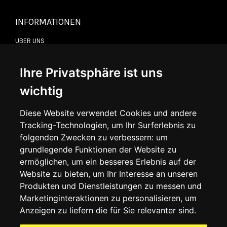
INFORMATIONEN
ÜBER UNS
KONTAKTIEREN SIE UNS
ALLGEMEINE GESCHÄFTSBEDINGUNGEN
LIEFERINFORMATIONEN
Ihre Privatsphäre ist uns
WIDERRUFSRECHT
DATENSCHUTZERKLÄRUNG
wichtig
COOKIE-RICHTLINIE
Diese Website verwendet Cookies und andere
Tracking-Technologien, um Ihr Surferlebnis zu
MEIN KONTO
folgenden Zwecken zu verbessern:
um
grundlegende Funktionen der Website zu
MEIN KONTO
ermöglichen
,
um ein besseres Erlebnis auf der
BESTELLVERLAUF
ADRESSBUCH
Website zu bieten
,
um Ihr Interesse an unseren
WUNSCHLISTE
Produkten und Dienstleistungen zu messen und
Marketinginteraktionen zu personalisieren
,
um
Anzeigen zu liefern die für Sie relevanter sind
.
SOCIAL