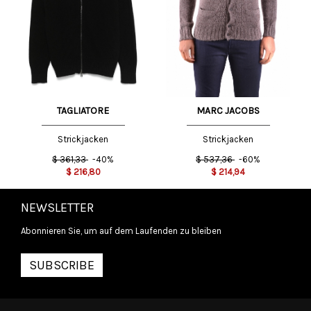
TAGLIATORE
MARC JACOBS
Strickjacken
Strickjacken
$
361,33
-40%
$
537,36
-60%
$
216,80
$
214,94
NEWSLETTER
Abonnieren Sie, um auf dem Laufenden zu bleiben
SUBSCRIBE
INFORMATIONEN