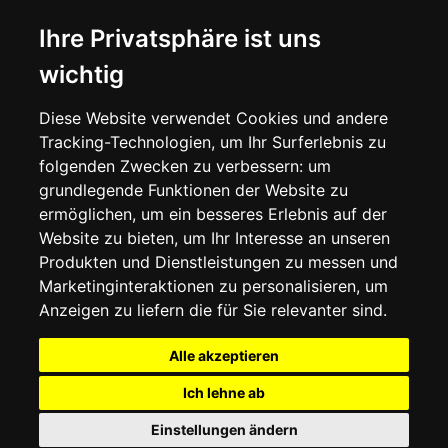
Ihre Privatsphäre ist uns
ÜBER UNS
KONTAKTIEREN SIE UNS
wichtig
ALLGEMEINE GESCHÄFTSBEDINGUNGEN
LIEFERINFORMATIONEN
WIDERRUFSRECHT
Diese Website verwendet Cookies und andere
DATENSCHUTZERKLÄRUNG
Tracking-Technologien, um Ihr Surferlebnis zu
COOKIE-RICHTLINIE
folgenden Zwecken zu verbessern:
um
grundlegende Funktionen der Website zu
MEIN KONTO
ermöglichen
,
um ein besseres Erlebnis auf der
Website zu bieten
,
um Ihr Interesse an unseren
MEIN KONTO
Produkten und Dienstleistungen zu messen und
BESTELLVERLAUF
Marketinginteraktionen zu personalisieren
,
um
ADRESSBUCH
WUNSCHLISTE
Anzeigen zu liefern die für Sie relevanter sind
.
Alle akzeptieren
SOCIAL
Ich lehne ab
WhatsAp
Einstellungen ändern
© 2026
www.luxlet.com