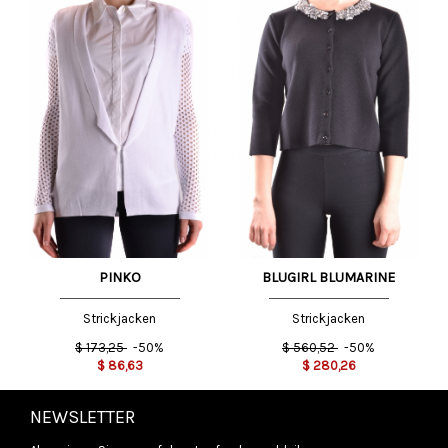
PINKO
BLUGIRL BLUMARINE
Strickjacken
Strickjacken
$
173,25
-50%
$
560,52
-50%
$
86,63
$
280,26
NEWSLETTER