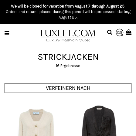
We will be closed for vacation from August 7 through August 25.
Orders and returns placed during this period will be processed starting
August 25.
STRICKJACKEN
16 Ergebnisse
VERFEINERN NACH