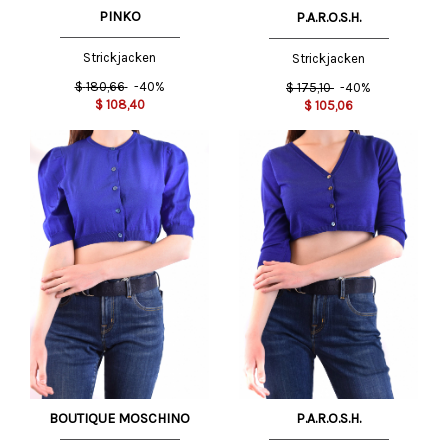
PINKO
P.A.R.O.S.H.
Strickjacken
Strickjacken
$
180,66
-40%
$
175,10
-40%
$
108,40
$
105,06
BOUTIQUE MOSCHINO
P.A.R.O.S.H.