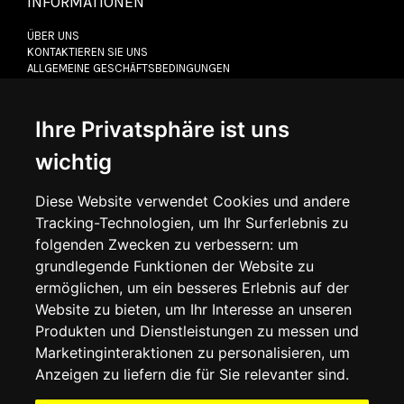
INFORMATIONEN
ÜBER UNS
KONTAKTIEREN SIE UNS
ALLGEMEINE GESCHÄFTSBEDINGUNGEN
LIEFERINFORMATIONEN
WIDERRUFSRECHT
DATENSCHUTZERKLÄRUNG
Ihre Privatsphäre ist uns
COOKIE-RICHTLINIE
wichtig
MEIN KONTO
Diese Website verwendet Cookies und andere
Tracking-Technologien, um Ihr Surferlebnis zu
MEIN KONTO
folgenden Zwecken zu verbessern:
um
BESTELLVERLAUF
grundlegende Funktionen der Website zu
ADRESSBUCH
WUNSCHLISTE
ermöglichen
,
um ein besseres Erlebnis auf der
Website zu bieten
,
um Ihr Interesse an unseren
Produkten und Dienstleistungen zu messen und
SOCIAL
Marketinginteraktionen zu personalisieren
,
um
Anzeigen zu liefern die für Sie relevanter sind
.