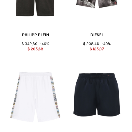
PHILIPP PLEIN
DIESEL
$
342,80
-40%
$
208,46
-40%
$
205,68
$
125,07