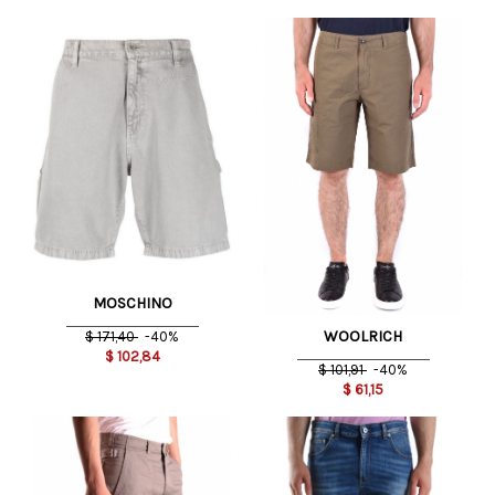
MOSCHINO
WOOLRICH
$
171,40
-40%
$
102,84
$
101,91
-40%
$
61,15