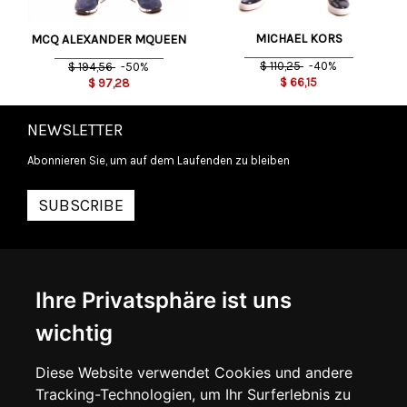
MICHAEL KORS
MCQ ALEXANDER MQUEEN
$
110,25
-40%
$
194,56
-50%
$
66,15
$
97,28
NEWSLETTER
Abonnieren Sie, um auf dem Laufenden zu bleiben
SUBSCRIBE
INFORMATIONEN
Ihre Privatsphäre ist uns
ÜBER UNS
KONTAKTIEREN SIE UNS
wichtig
ALLGEMEINE GESCHÄFTSBEDINGUNGEN
LIEFERINFORMATIONEN
WIDERRUFSRECHT
Diese Website verwendet Cookies und andere
DATENSCHUTZERKLÄRUNG
Tracking-Technologien, um Ihr Surferlebnis zu
COOKIE-RICHTLINIE