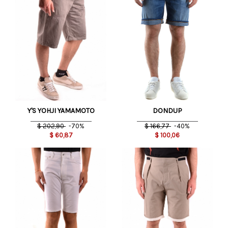
Y'S YOHJI YAMAMOTO
DONDUP
$
202,90
-70%
$
166,77
-40%
$
60,87
$
100,06