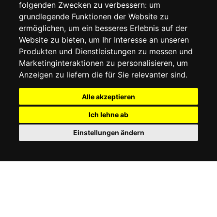
folgenden Zwecken zu verbessern:
um
grundlegende Funktionen der Website zu
MEIN KONTO
ermöglichen
,
um ein besseres Erlebnis auf der
Website zu bieten
,
um Ihr Interesse an unseren
MEIN KONTO
Produkten und Dienstleistungen zu messen und
BESTELLVERLAUF
Marketinginteraktionen zu personalisieren
,
um
ADRESSBUCH
WUNSCHLISTE
Anzeigen zu liefern die für Sie relevanter sind
.
Alle akzeptieren
SOCIAL
Ich lehne ab
WhatsAp
Einstellungen ändern
© 2026
www.luxlet.com
Kontaktieren Sie uns
MwSt.-Nr.: 06736400968
E-commerce software by Madcommerce