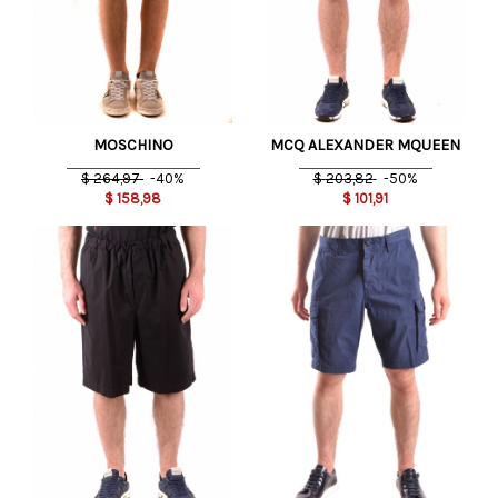
MOSCHINO
MCQ ALEXANDER MQUEEN
$
264,97
-40%
$
203,82
-50%
$
158,98
$
101,91