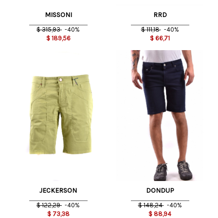
MISSONI
RRD
$
315,93
-40%
$
111,18
-40%
$
189,56
$
66,71
JECKERSON
DONDUP
$
122,29
-40%
$
148,24
-40%
$
73,38
$
88,94